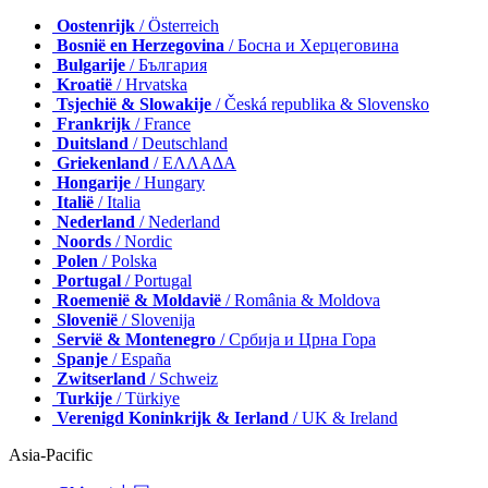
Oostenrijk
/ Österreich
Bosnië en Herzegovina
/ Босна и Херцеговина
Bulgarije
/ България
Kroatië
/ Hrvatska
Tsjechië & Slowakije
/ Česká republika & Slovensko
Frankrijk
/ France
Duitsland
/ Deutschland
Griekenland
/ ΕΛΛΑΔΑ
Hongarije
/ Hungary
Italië
/ Italia
Nederland
/ Nederland
Noords
/ Nordic
Polen
/ Polska
Portugal
/ Portugal
Roemenië & Moldavië
/ România & Moldova
Slovenië
/ Slovenija
Servië & Montenegro
/ Србија и Црна Гора
Spanje
/ España
Zwitserland
/ Schweiz
Turkije
/ Türkiye
Verenigd Koninkrijk & Ierland
/ UK & Ireland
Asia-Pacific