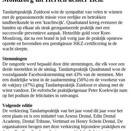
Tandartspraktijk Zuidoost wist de sympathie van velen te winnen
met de gepassioneerde missie voor eerlijke en betrokken
tandheelkunde in een 'krachtwijk'. Quadratand kreeg evenzeer de
handen op elkaar als strak georganiseerde praktijk met een
succesvolle preventieve aanpak. Hetzelfde gold voor Roer-
Mondzorg, dat na een brand in juli vorig jaar de praktijk opnieuw
opzette en bovendien een prestigieuze HKZ-certificering in de
wacht sleepte.
Stemmingen
De rangorde werd bepaald door drie stemmingen, die elk voor een
derde meetelden in de uitslag. Tandartspraktijk Quadratand won de
voorafgaande Facebookstemming met 43% van de stemmen. Met
een duidelijke winst in de zaalstemming (56%) en de voorkeur van
de vakjury (47%) ging Tandartspraktijk Zuidoost er alsnog met de
winst vandoor. De euforische praktijkeigenaar Peter Koelewijn nam
op het podium de felicitaties in ontvangst.
Volgende editie
De verkiezing Tandartspraktijk van het jaar vond dit jaar voor het
eerst plaats en is een initiatief van Arseus Dental, Edin Dental
Academy, Dental Tribune, Vertimart en Henry Schein Dental. De
organisatoren beogen met deze verkiezing bijzondere praktijken en