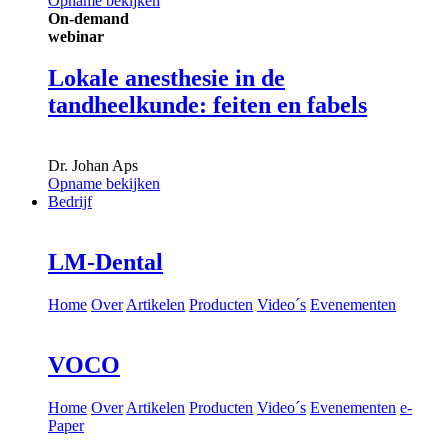
Opname bekijken
On-demand
webinar
Lokale anesthesie in de
tandheelkunde: feiten en fabels
Dr.
Johan Aps
Opname bekijken
Bedrijf
LM-Dental
Home
Over
Artikelen
Producten
Video´s
Evenementen
VOCO
Home
Over
Artikelen
Producten
Video´s
Evenementen
e-
Paper