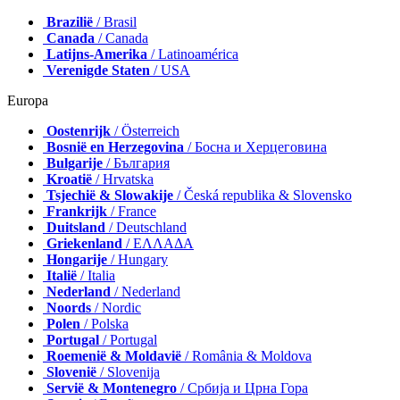
Brazilië
/ Brasil
Canada
/ Canada
Latijns-Amerika
/ Latinoamérica
Verenigde Staten
/ USA
Europa
Oostenrijk
/ Österreich
Bosnië en Herzegovina
/ Босна и Херцеговина
Bulgarije
/ България
Kroatië
/ Hrvatska
Tsjechië & Slowakije
/ Česká republika & Slovensko
Frankrijk
/ France
Duitsland
/ Deutschland
Griekenland
/ ΕΛΛΑΔΑ
Hongarije
/ Hungary
Italië
/ Italia
Nederland
/ Nederland
Noords
/ Nordic
Polen
/ Polska
Portugal
/ Portugal
Roemenië & Moldavië
/ România & Moldova
Slovenië
/ Slovenija
Servië & Montenegro
/ Србија и Црна Гора