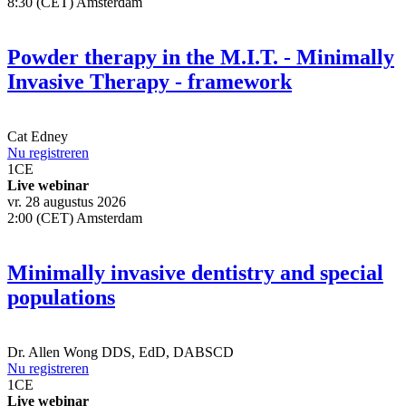
8:30 (CET) Amsterdam
Powder therapy in the M.I.T. - Minimally
Invasive Therapy - framework
Cat Edney
Nu registreren
1
CE
Live webinar
vr. 28 augustus 2026
2:00 (CET) Amsterdam
Minimally invasive dentistry and special
populations
Dr.
Allen Wong
DDS, EdD, DABSCD
Nu registreren
1
CE
Live webinar