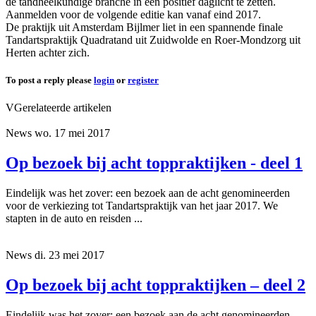
de tandheelkundige branche in een positief daglicht te zetten.
Aanmelden voor de volgende editie kan vanaf eind 2017.
De praktijk uit Amsterdam Bijlmer liet in een spannende finale
Tandartspraktijk Quadratand uit Zuidwolde en Roer-Mondzorg uit
Herten achter zich.
To post a reply please
login
or
register
VGerelateerde artikelen
News
wo. 17 mei 2017
Op bezoek bij acht toppraktijken - deel 1
Eindelijk was het zover: een bezoek aan de acht genomineerden
voor de verkiezing tot Tandartspraktijk van het jaar 2017. We
stapten in de auto en reisden ...
News
di. 23 mei 2017
Op bezoek bij acht toppraktijken – deel 2
Eindelijk was het zover: een bezoek aan de acht genomineerden