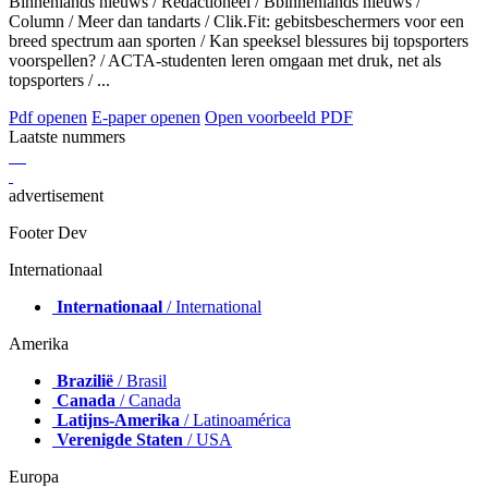
Binnenlands nieuws / Redactioneel / Bbinnenlands nieuws /
Column / Meer dan tandarts / Clik.Fit: gebitsbeschermers voor een
breed spectrum aan sporten / Kan speeksel blessures bij topsporters
voorspellen? / ACTA-studenten leren omgaan met druk, net als
topsporters / ...
Pdf openen
E-paper openen
Open voorbeeld PDF
Laatste nummers
advertisement
Footer Dev
Internationaal
Internationaal
/ International
Amerika
Brazilië
/ Brasil
Canada
/ Canada
Latijns-Amerika
/ Latinoamérica
Verenigde Staten
/ USA
Europa