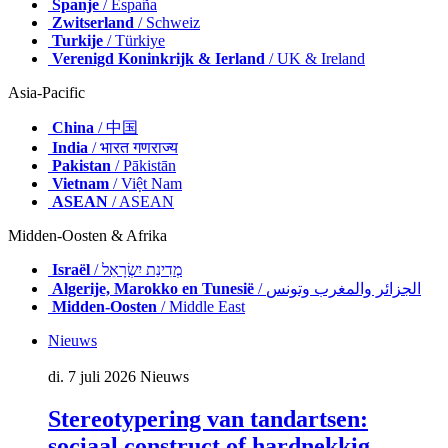
Spanje
/ España
Zwitserland
/ Schweiz
Turkije
/ Türkiye
Verenigd Koninkrijk & Ierland
/ UK & Ireland
Asia-Pacific
China
/ 中国
India
/ भारत गणराज्य
Pakistan
/ Pākistān
Vietnam
/ Việt Nam
ASEAN
/ ASEAN
Midden-Oosten & Afrika
Israël
/ מְדִינַת יִשְׂרָאֵל
Algerije, Marokko en Tunesië
/ الجزائر والمغرب وتونس
Midden-Oosten
/ Middle East
Nieuws
di. 7 juli 2026
Nieuws
Stereotypering van tandartsen:
sociaal construct of hardnekkig