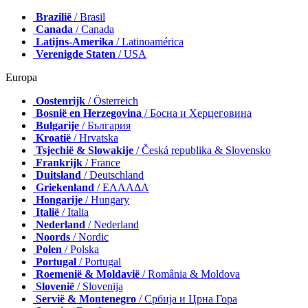
Brazilië
/ Brasil
Canada
/ Canada
Latijns-Amerika
/ Latinoamérica
Verenigde Staten
/ USA
Europa
Oostenrijk
/ Österreich
Bosnië en Herzegovina
/ Босна и Херцеговина
Bulgarije
/ България
Kroatië
/ Hrvatska
Tsjechië & Slowakije
/ Česká republika & Slovensko
Frankrijk
/ France
Duitsland
/ Deutschland
Griekenland
/ ΕΛΛΑΔΑ
Hongarije
/ Hungary
Italië
/ Italia
Nederland
/ Nederland
Noords
/ Nordic
Polen
/ Polska
Portugal
/ Portugal
Roemenië & Moldavië
/ România & Moldova
Slovenië
/ Slovenija
Servië & Montenegro
/ Србија и Црна Гора