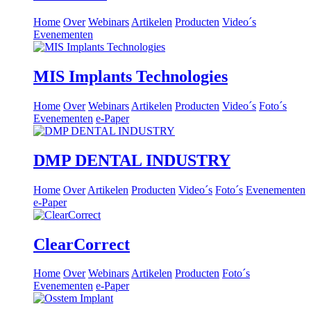
Home
Over
Webinars
Artikelen
Producten
Video´s
Evenementen
MIS Implants Technologies
Home
Over
Webinars
Artikelen
Producten
Video´s
Foto´s
Evenementen
e-Paper
DMP DENTAL INDUSTRY
Home
Over
Artikelen
Producten
Video´s
Foto´s
Evenementen
e-Paper
ClearCorrect
Home
Over
Webinars
Artikelen
Producten
Foto´s
Evenementen
e-Paper