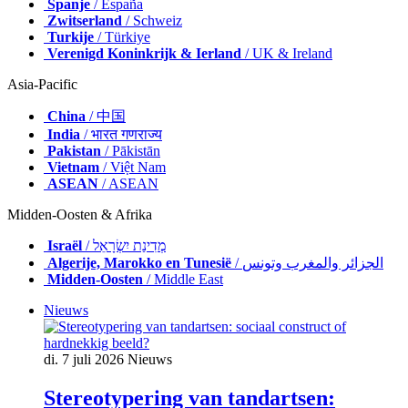
Spanje
/ España
Zwitserland
/ Schweiz
Turkije
/ Türkiye
Verenigd Koninkrijk & Ierland
/ UK & Ireland
Asia-Pacific
China
/ 中国
India
/ भारत गणराज्य
Pakistan
/ Pākistān
Vietnam
/ Việt Nam
ASEAN
/ ASEAN
Midden-Oosten & Afrika
Israël
/ מְדִינַת יִשְׂרָאֵל
Algerije, Marokko en Tunesië
/ الجزائر والمغرب وتونس
Midden-Oosten
/ Middle East
Nieuws
di. 7 juli 2026
Nieuws
Stereotypering van tandartsen: