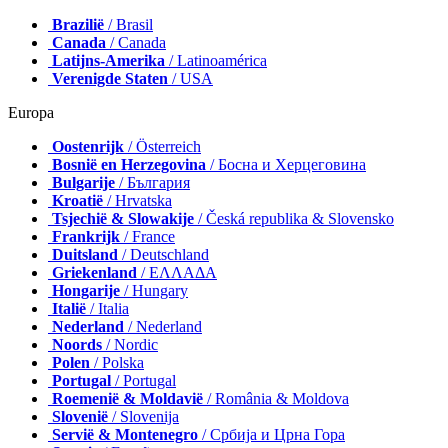
Brazilië
/ Brasil
Canada
/ Canada
Latijns-Amerika
/ Latinoamérica
Verenigde Staten
/ USA
Europa
Oostenrijk
/ Österreich
Bosnië en Herzegovina
/ Босна и Херцеговина
Bulgarije
/ България
Kroatië
/ Hrvatska
Tsjechië & Slowakije
/ Česká republika & Slovensko
Frankrijk
/ France
Duitsland
/ Deutschland
Griekenland
/ ΕΛΛΑΔΑ
Hongarije
/ Hungary
Italië
/ Italia
Nederland
/ Nederland
Noords
/ Nordic
Polen
/ Polska
Portugal
/ Portugal
Roemenië & Moldavië
/ România & Moldova
Slovenië
/ Slovenija
Servië & Montenegro
/ Србија и Црна Гора