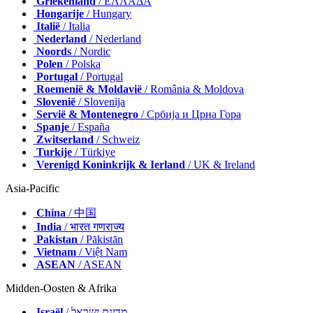
Griekenland
/ ΕΛΛΑΔΑ
Hongarije
/ Hungary
Italië
/ Italia
Nederland
/ Nederland
Noords
/ Nordic
Polen
/ Polska
Portugal
/ Portugal
Roemenië & Moldavië
/ România & Moldova
Slovenië
/ Slovenija
Servië & Montenegro
/ Србија и Црна Гора
Spanje
/ España
Zwitserland
/ Schweiz
Turkije
/ Türkiye
Verenigd Koninkrijk & Ierland
/ UK & Ireland
Asia-Pacific
China
/ 中国
India
/ भारत गणराज्य
Pakistan
/ Pākistān
Vietnam
/ Việt Nam
ASEAN
/ ASEAN
Midden-Oosten & Afrika
Israël
/ מְדִינַת יִשְׂרָאֵל