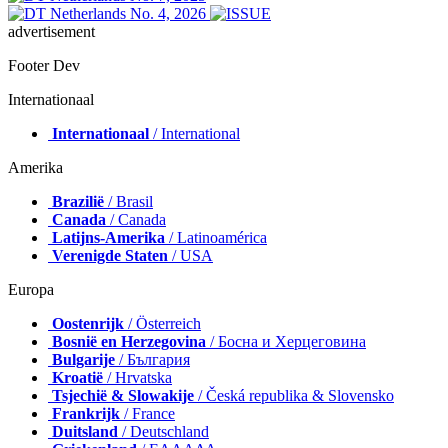
advertisement
Footer Dev
Internationaal
Internationaal
/ International
Amerika
Brazilië
/ Brasil
Canada
/ Canada
Latijns-Amerika
/ Latinoamérica
Verenigde Staten
/ USA
Europa
Oostenrijk
/ Österreich
Bosnië en Herzegovina
/ Босна и Херцеговина
Bulgarije
/ България
Kroatië
/ Hrvatska
Tsjechië & Slowakije
/ Česká republika & Slovensko
Frankrijk
/ France
Duitsland
/ Deutschland