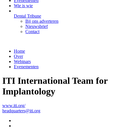
Evenementen
Wie is wie
Dental Tribune
Bij ons adverteren
Nieuwsbrief
Contact
Home
Over
Webinars
Evenementen
ITI International Team for
Implantology
www.iti.org/
headquarters@iti.org