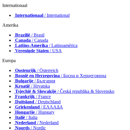
Internationaal
Internationaal
/ International
Amerika
Brazilië
/ Brasil
Canada
/ Canada
Latijns-Amerika
/ Latinoamérica
Verenigde Staten
/ USA
Europa
Oostenrijk
/ Österreich
Bosnië en Herzegovina
/ Босна и Херцеговина
Bulgarije
/ България
Kroatië
/ Hrvatska
Tsjechië & Slowakije
/ Česká republika & Slovensko
Frankrijk
/ France
Duitsland
/ Deutschland
Griekenland
/ ΕΛΛΑΔΑ
Hongarije
/ Hungary
Italië
/ Italia
Nederland
/ Nederland
Noords
/ Nordic