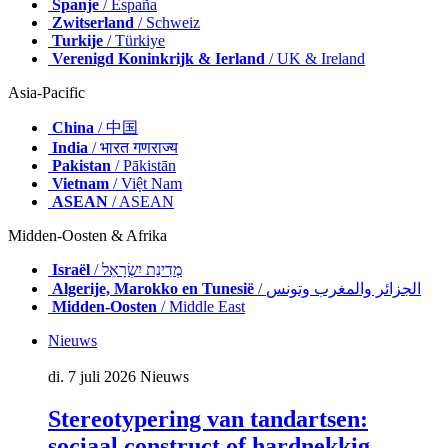
Spanje
/ España
Zwitserland
/ Schweiz
Turkije
/ Türkiye
Verenigd Koninkrijk & Ierland
/ UK & Ireland
Asia-Pacific
China
/ 中国
India
/ भारत गणराज्य
Pakistan
/ Pākistān
Vietnam
/ Việt Nam
ASEAN
/ ASEAN
Midden-Oosten & Afrika
Israël
/ מְדִינַת יִשְׂרָאֵל
Algerije, Marokko en Tunesië
/ الجزائر والمغرب وتونس
Midden-Oosten
/ Middle East
Nieuws
di. 7 juli 2026
Nieuws
Stereotypering van tandartsen:
sociaal construct of hardnekkig