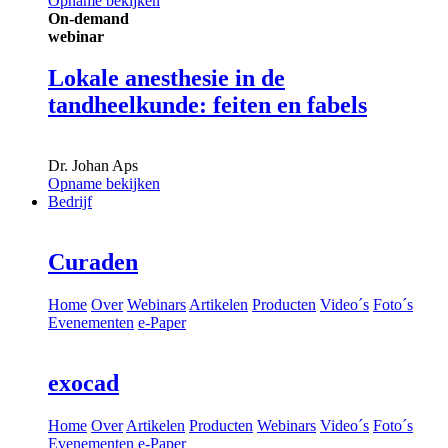
Opname bekijken
On-demand
webinar
Lokale anesthesie in de
tandheelkunde: feiten en fabels
Dr.
Johan Aps
Opname bekijken
Bedrijf
Curaden
Home
Over
Webinars
Artikelen
Producten
Video´s
Foto´s
Evenementen
e-Paper
exocad
Home
Over
Artikelen
Producten
Webinars
Video´s
Foto´s
Evenementen
e-Paper