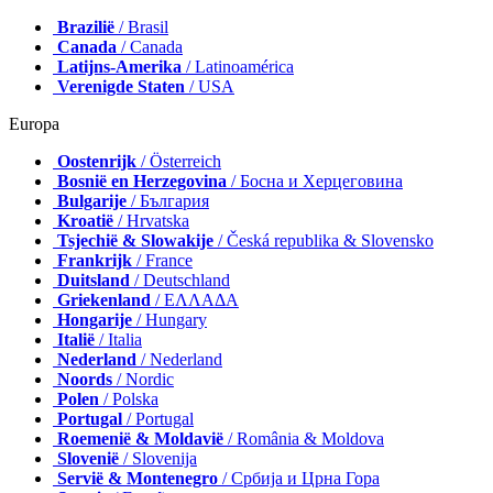
Brazilië
/ Brasil
Canada
/ Canada
Latijns-Amerika
/ Latinoamérica
Verenigde Staten
/ USA
Europa
Oostenrijk
/ Österreich
Bosnië en Herzegovina
/ Босна и Херцеговина
Bulgarije
/ България
Kroatië
/ Hrvatska
Tsjechië & Slowakije
/ Česká republika & Slovensko
Frankrijk
/ France
Duitsland
/ Deutschland
Griekenland
/ ΕΛΛΑΔΑ
Hongarije
/ Hungary
Italië
/ Italia
Nederland
/ Nederland
Noords
/ Nordic
Polen
/ Polska
Portugal
/ Portugal
Roemenië & Moldavië
/ România & Moldova
Slovenië
/ Slovenija
Servië & Montenegro
/ Србија и Црна Гора