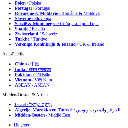
Polen
/ Polska
Portugal
/ Portugal
Roemenië & Moldavië
/ România & Moldova
Slovenië
/ Slovenija
Servië & Montenegro
/ Србија и Црна Гора
Spanje
/ España
Zwitserland
/ Schweiz
Turkije
/ Türkiye
Verenigd Koninkrijk & Ierland
/ UK & Ireland
Asia-Pacific
China
/ 中国
India
/ भारत गणराज्य
Pakistan
/ Pākistān
Vietnam
/ Việt Nam
ASEAN
/ ASEAN
Midden-Oosten & Afrika
Israël
/ מְדִינַת יִשְׂרָאֵל
Algerije, Marokko en Tunesië
/ الجزائر والمغرب وتونس
Midden-Oosten
/ Middle East
Uitgever