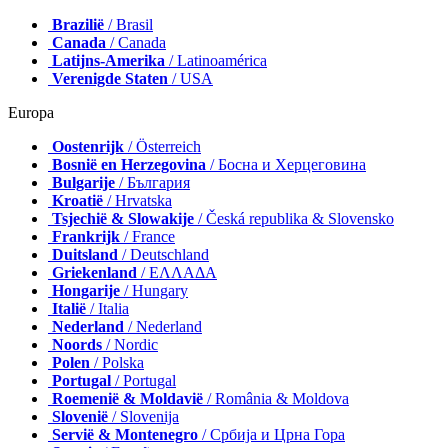
Brazilië
/ Brasil
Canada
/ Canada
Latijns-Amerika
/ Latinoamérica
Verenigde Staten
/ USA
Europa
Oostenrijk
/ Österreich
Bosnië en Herzegovina
/ Босна и Херцеговина
Bulgarije
/ България
Kroatië
/ Hrvatska
Tsjechië & Slowakije
/ Česká republika & Slovensko
Frankrijk
/ France
Duitsland
/ Deutschland
Griekenland
/ ΕΛΛΑΔΑ
Hongarije
/ Hungary
Italië
/ Italia
Nederland
/ Nederland
Noords
/ Nordic
Polen
/ Polska
Portugal
/ Portugal
Roemenië & Moldavië
/ România & Moldova
Slovenië
/ Slovenija
Servië & Montenegro
/ Србија и Црна Гора