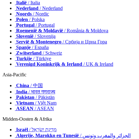
Italië
/ Italia
Nederland
/ Nederland
Noords
/ Nordic
Polen
/ Polska
Portugal
/ Portugal
Roemenië & Moldavië
/ România & Moldova
Slovenië
/ Slovenija
Servië & Montenegro
/ Србија и Црна Гора
Spanje
/ España
Zwitserland
/ Schweiz
Turkije
/ Türkiye
Verenigd Koninkrijk & Ierland
/ UK & Ireland
Asia-Pacific
China
/ 中国
India
/ भारत गणराज्य
Pakistan
/ Pākistān
Vietnam
/ Việt Nam
ASEAN
/ ASEAN
Midden-Oosten & Afrika
Israël
/ מְדִינַת יִשְׂרָאֵל
Algerije, Marokko en Tunesië
/ الجزائر والمغرب وتونس