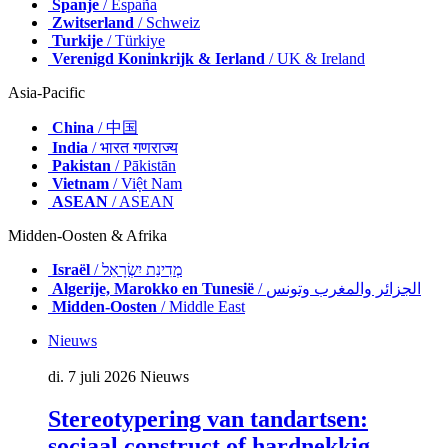
Spanje
/ España
Zwitserland
/ Schweiz
Turkije
/ Türkiye
Verenigd Koninkrijk & Ierland
/ UK & Ireland
Asia-Pacific
China
/ 中国
India
/ भारत गणराज्य
Pakistan
/ Pākistān
Vietnam
/ Việt Nam
ASEAN
/ ASEAN
Midden-Oosten & Afrika
Israël
/ מְדִינַת יִשְׂרָאֵל
Algerije, Marokko en Tunesië
/ الجزائر والمغرب وتونس
Midden-Oosten
/ Middle East
Nieuws
di. 7 juli 2026
Nieuws
Stereotypering van tandartsen:
sociaal construct of hardnekkig