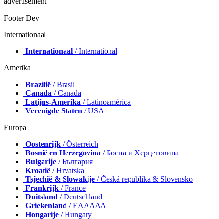
advertisement
Footer Dev
Internationaal
Internationaal
/ International
Amerika
Brazilië
/ Brasil
Canada
/ Canada
Latijns-Amerika
/ Latinoamérica
Verenigde Staten
/ USA
Europa
Oostenrijk
/ Österreich
Bosnië en Herzegovina
/ Босна и Херцеговина
Bulgarije
/ България
Kroatië
/ Hrvatska
Tsjechië & Slowakije
/ Česká republika & Slovensko
Frankrijk
/ France
Duitsland
/ Deutschland
Griekenland
/ ΕΛΛΑΔΑ
Hongarije
/ Hungary