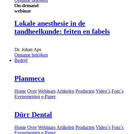
Opname bekijken
On-demand
webinar
Lokale anesthesie in de
tandheelkunde: feiten en fabels
Dr.
Johan Aps
Opname bekijken
Bedrijf
Planmeca
Home
Over
Webinars
Artikelen
Producten
Video´s
Foto´s
Evenementen
e-Paper
Dürr Dental
Home
Over
Webinars
Artikelen
Producten
Video´s
Foto´s
Evenementen
e-Paper