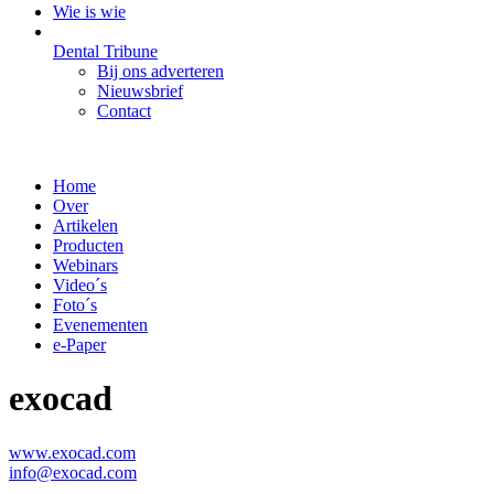
Wie is wie
Dental Tribune
Bij ons adverteren
Nieuwsbrief
Contact
Home
Over
Artikelen
Producten
Webinars
Video´s
Foto´s
Evenementen
e-Paper
exocad
www.exocad.com
info@exocad.com