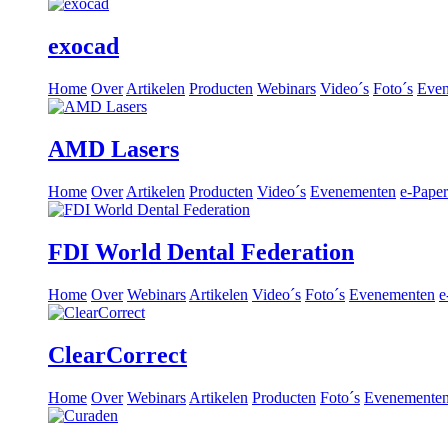
exocad
Home
Over
Artikelen
Producten
Webinars
Video´s
Foto´s
Eve
AMD Lasers
Home
Over
Artikelen
Producten
Video´s
Evenementen
e-Paper
FDI World Dental Federation
Home
Over
Webinars
Artikelen
Video´s
Foto´s
Evenementen
e
ClearCorrect
Home
Over
Webinars
Artikelen
Producten
Foto´s
Evenemente