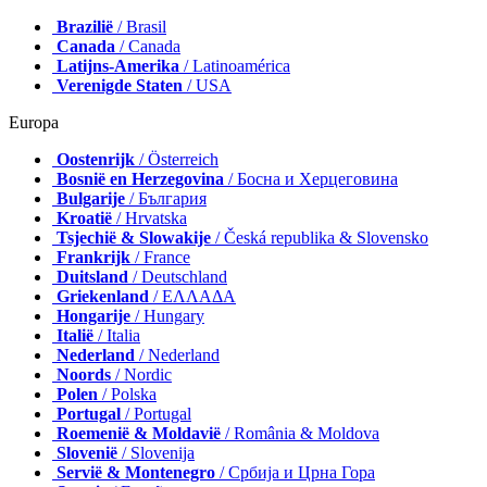
Brazilië
/ Brasil
Canada
/ Canada
Latijns-Amerika
/ Latinoamérica
Verenigde Staten
/ USA
Europa
Oostenrijk
/ Österreich
Bosnië en Herzegovina
/ Босна и Херцеговина
Bulgarije
/ България
Kroatië
/ Hrvatska
Tsjechië & Slowakije
/ Česká republika & Slovensko
Frankrijk
/ France
Duitsland
/ Deutschland
Griekenland
/ ΕΛΛΑΔΑ
Hongarije
/ Hungary
Italië
/ Italia
Nederland
/ Nederland
Noords
/ Nordic
Polen
/ Polska
Portugal
/ Portugal
Roemenië & Moldavië
/ România & Moldova
Slovenië
/ Slovenija
Servië & Montenegro
/ Србија и Црна Гора