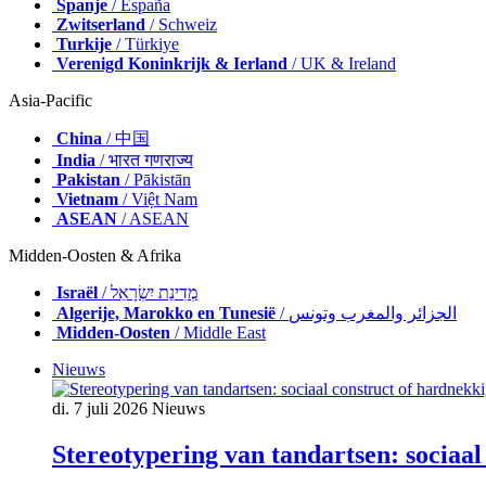
Spanje
/ España
Zwitserland
/ Schweiz
Turkije
/ Türkiye
Verenigd Koninkrijk & Ierland
/ UK & Ireland
Asia-Pacific
China
/ 中国
India
/ भारत गणराज्य
Pakistan
/ Pākistān
Vietnam
/ Việt Nam
ASEAN
/ ASEAN
Midden-Oosten & Afrika
Israël
/ מְדִינַת יִשְׂרָאֵל
Algerije, Marokko en Tunesië
/ الجزائر والمغرب وتونس
Midden-Oosten
/ Middle East
Nieuws
di. 7 juli 2026
Nieuws
Stereotypering van tandartsen: sociaal