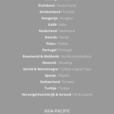
Duitsland
/ Deutschland
Griekenland
/ ΕΛΛΑΔΑ
Hongarije
/ Hungary
Italië
/ Italia
Nederland
/ Nederland
Noords
/ Nordic
Polen
/ Polska
Portugal
/ Portugal
Roemenië & Moldavië
/ România & Moldova
Slovenië
/ Slovenija
Servië & Montenegro
/ Србија и Црна Гора
Spanje
/ España
Zwitserland
/ Schweiz
Turkije
/ Türkiye
Verenigd Koninkrijk & Ierland
/ UK & Ireland
ASIA-PACIFIC