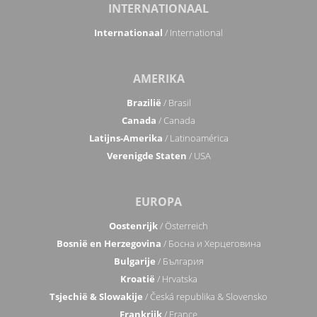
INTERNATIONAAL
Internationaal
/ International
AMERIKA
Brazilië
/ Brasil
Canada
/ Canada
Latijns-Amerika
/ Latinoamérica
Verenigde Staten
/ USA
EUROPA
Oostenrijk
/ Österreich
Bosnië en Herzegovina
/ Босна и Херцеговина
Bulgarije
/ България
Kroatië
/ Hrvatska
Tsjechië & Slowakije
/ Česká republika & Slovensko
Frankrijk
/ France