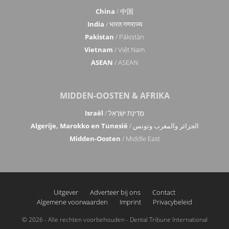
China
/ 中国
India
/ भारत गणराज्य
Pakistan
/ Pākistān
Vietnam
/ Việt Nam
ASEAN
/ ASEAN
MIDDEN-OOSTEN & AFRIKA
Israël
/ מְדִינַת יִשְׂרָאֵל
Algerije, Marokko en Tunesië
/ الجزائر والمغرب وتونس
Midden-Oosten
/ Middle East
Uitgever
Adverteer bij ons
Contact
Algemene voorwaarden
Imprint
Privacybeleid
© 2026 - Alle rechten voorbehouden - Dental Tribune International