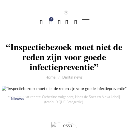
0
“Inspectiebezoek moet niet de
reden zijn voor goede
infectiepreventie”
Home
/
Dental news
Van links naar rechts: Catherine Volgenant, Hans de Soet en Alexa Laheij
Nieuws
(foto's: DIQUE Fotografie).