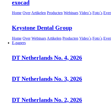
exocad
Home
Over
Artikelen
Producten
Webinars
Video´s
Foto´s
Eve
Keystone Dental Group
Home
Over
Webinars
Artikelen
Producten
Video´s
Foto´s
Eve
E-papers
DT Netherlands No. 4, 2026
DT Netherlands No. 3, 2026
DT Netherlands No. 2, 2026