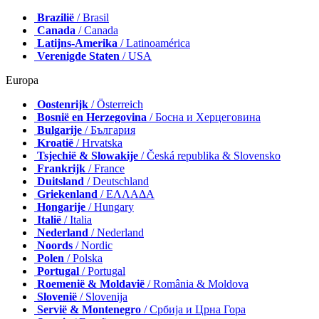
Brazilië
/ Brasil
Canada
/ Canada
Latijns-Amerika
/ Latinoamérica
Verenigde Staten
/ USA
Europa
Oostenrijk
/ Österreich
Bosnië en Herzegovina
/ Босна и Херцеговина
Bulgarije
/ България
Kroatië
/ Hrvatska
Tsjechië & Slowakije
/ Česká republika & Slovensko
Frankrijk
/ France
Duitsland
/ Deutschland
Griekenland
/ ΕΛΛΑΔΑ
Hongarije
/ Hungary
Italië
/ Italia
Nederland
/ Nederland
Noords
/ Nordic
Polen
/ Polska
Portugal
/ Portugal
Roemenië & Moldavië
/ România & Moldova
Slovenië
/ Slovenija
Servië & Montenegro
/ Србија и Црна Гора