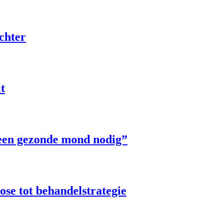
chter
t
 een gezonde mond nodig”
ose tot behandelstrategie