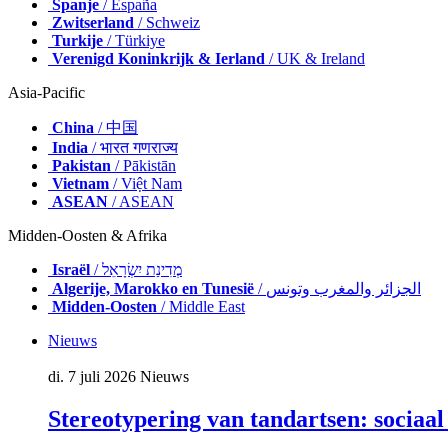
Spanje
/ España
Zwitserland
/ Schweiz
Turkije
/ Türkiye
Verenigd Koninkrijk & Ierland
/ UK & Ireland
Asia-Pacific
China
/ 中国
India
/ भारत गणराज्य
Pakistan
/ Pākistān
Vietnam
/ Việt Nam
ASEAN
/ ASEAN
Midden-Oosten & Afrika
Israël
/ מְדִינַת יִשְׂרָאֵל
Algerije, Marokko en Tunesië
/ الجزائر والمغرب وتونس
Midden-Oosten
/ Middle East
Nieuws
di. 7 juli 2026
Nieuws
Stereotypering van tandartsen: sociaal