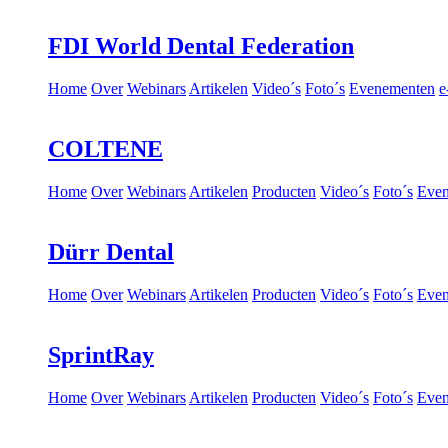
FDI World Dental Federation
Home
Over
Webinars
Artikelen
Video´s
Foto´s
Evenementen
e
COLTENE
Home
Over
Webinars
Artikelen
Producten
Video´s
Foto´s
Eve
Dürr Dental
Home
Over
Webinars
Artikelen
Producten
Video´s
Foto´s
Eve
SprintRay
Home
Over
Webinars
Artikelen
Producten
Video´s
Foto´s
Eve