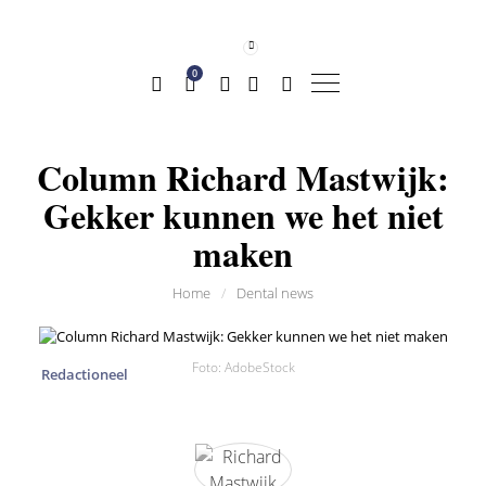
0
Column Richard Mastwijk:
Gekker kunnen we het niet
maken
Home
/
Dental news
Foto: AdobeStock
Redactioneel