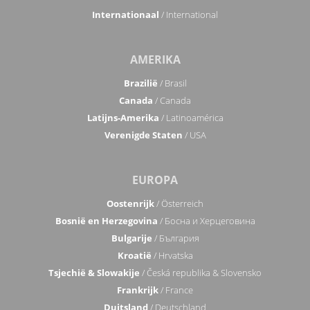
Internationaal
/ International
AMERIKA
Brazilië
/ Brasil
Canada
/ Canada
Latijns-Amerika
/ Latinoamérica
Verenigde Staten
/ USA
EUROPA
Oostenrijk
/ Österreich
Bosnië en Herzegovina
/ Босна и Херцеговина
Bulgarije
/ България
Kroatië
/ Hrvatska
Tsjechië & Slowakije
/ Česká republika & Slovensko
Frankrijk
/ France
Duitsland
/ Deutschland