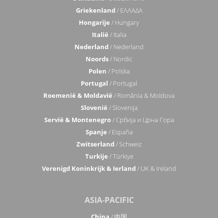
Griekenland
/ ΕΛΛΑΔΑ
Hongarije
/ Hungary
Italië
/ Italia
Nederland
/ Nederland
Noords
/ Nordic
Polen
/ Polska
Portugal
/ Portugal
Roemenië & Moldavië
/ România & Moldova
Slovenië
/ Slovenija
Servië & Montenegro
/ Србија и Црна Гора
Spanje
/ España
Zwitserland
/ Schweiz
Turkije
/ Türkiye
Verenigd Koninkrijk & Ierland
/ UK & Ireland
ASIA-PACIFIC
China
/ 中国