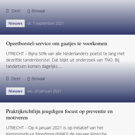
Nieuws
zo. 12 september 2021
"Preventie is het vertrekpunt van mondzorg"
Een belangrijke zwakte van onze zorg is de focus op ziekte en
het verlenen van zorg, schrijft VWS in de discussienota Zorg voor
de Toekomst. Geldt dit ook ...
Deel
Bewaar
Nieuws
di. 7 september 2021
Opzetborstel-service om gaatjes te voorkomen
UTRECHT – Bijna 50% van alle Nederlanders poetst te lang met
dezelfde tandenborstel. Dat blijkt uit onderzoek van TNO. Bij
tandartsen komen dagelijks ...
Deel
Bewaar