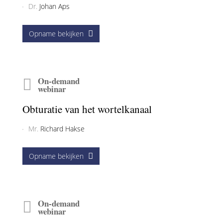
On-demand
webinar
Intraossale anesthesie: de sleutel tot
succes?
Dr.
Johan Aps
Opname bekijken
On-demand
webinar
Obturatie van het wortelkanaal
Mr.
Richard Hakse