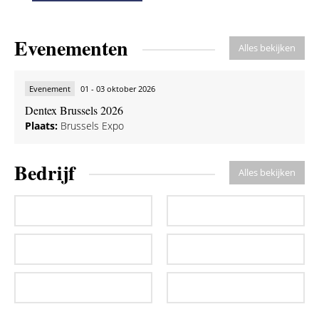
implicaties van materiaaleigenschappen
verkend
Prof.
Jef van der Zel
1
CE
Opname bekijken
Evenementen
Alles bekijken
Evenement
01 - 03 oktober 2026
Dentex Brussels 2026
Plaats:
Brussels Expo
Bedrijf
Alles bekijken