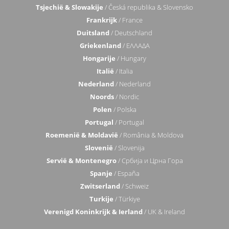
EUROPA
Oostenrijk
/ Österreich
Bosnië en Herzegovina
/ Босна и Херцеговина
Bulgarije
/ България
Kroatië
/ Hrvatska
Tsjechië & Slowakije
/ Česká republika & Slovensko
Frankrijk
/ France
Duitsland
/ Deutschland
Griekenland
/ ΕΛΛΑΔΑ
Hongarije
/ Hungary
Italië
/ Italia
Nederland
/ Nederland
Noords
/ Nordic
Polen
/ Polska
Portugal
/ Portugal
Roemenië & Moldavië
/ România & Moldova
Slovenië
/ Slovenija