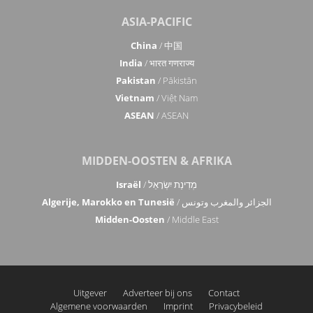
Servië & Montenegro
/ Србија и Црна Гора
Spanje
/ España
Zwitserland
/ Schweiz
Turkije
/ Türkiye
Verenigd Koninkrijk & Ierland
/ UK & Ireland
ASIA-PACIFIC
China
/ 中国
India
/ भारत गणराज्य
Pakistan
/ Pākistān
Vietnam
/ Việt Nam
ASEAN
/ ASEAN
MIDDEN-OOSTEN & AFRIKA
Israël
/ מְדִינַת יִשְׂרָאֵל
Algerije, Marokko en Tunesië
/ الجزائر والمغرب وتونس