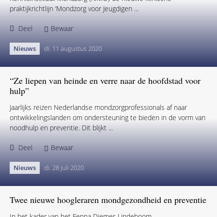
Nieuws
wo. 20 januari 2021
Praktijkrichtlijn jeugdigen focust op preventie en
motiveren
UTRECHT – Op 4 januari 2021 is op initiatief van het
Kennisinstituut Mondzorg (KIMO) de nieuwe klinische
praktijkrichtlijn ‘Mondzorg voor Jeugdigen ...
Deel
Bewaar
Nieuws
di. 11 augustus 2020
“Ze liepen van heinde en verre naar de hoofdstad voor
hulp”
Jaarlijks reizen Nederlandse mondzorgprofessionals af naar
ontwikkelingslanden om ondersteuning te bieden in de vorm van
noodhulp en preventie. Dit blijkt ...