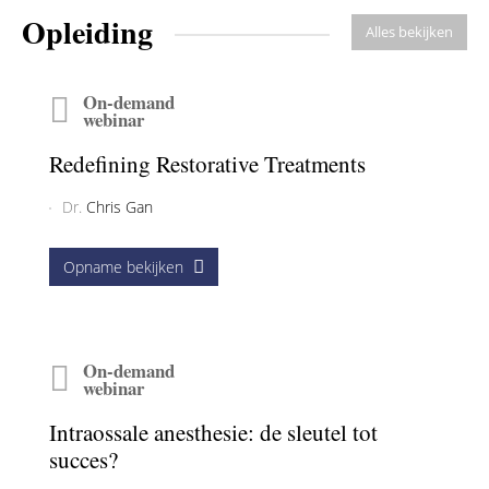
mondzorg is in 2017 met 41% gestegen ten opzichte van 2014.
Dat concludeert financieel ...
Deel
Bewaar
Opleiding
Alles bekijken
On-demand
webinar
Redefining Restorative Treatments
Dr.
Chris Gan
Opname bekijken