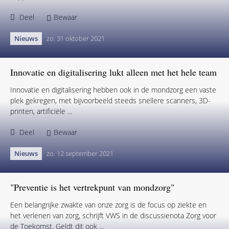
Topprestatie rugbyer ook afhankelijk van
mondgezondheid
GENÈVE, ZWITSERLAND – Een gezond gebit kan bepalen wie de
‘scrum’ bij rugby domineert. Dat is iets wat veel spelers en
supporters zich niet ...
Deel
Bewaar
Nieuws
zo. 31 oktober 2021
Innovatie en digitalisering lukt alleen met het hele team
Innovatie en digitalisering hebben ook in de mondzorg een vaste
plek gekregen, met bijvoorbeeld steeds snellere scanners, 3D-
printen, artificiële ...
Deel
Bewaar