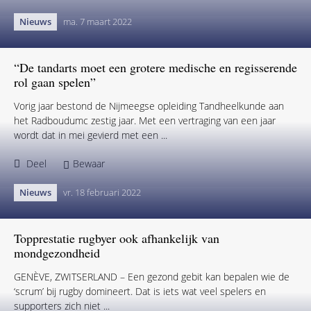
KNMT komt met preventiecampagne voor kinderen
UTRECHT – Om de mondgezondheid van kinderen te verbeteren,
lanceert de KNMT de campagne ‘De tanden van je kind, daar
zorgen we samen voor!’ In eerste ...
Deel
Bewaar
Nieuws
ma. 7 maart 2022
“De tandarts moet een grotere medische en regisserende
rol gaan spelen”
Vorig jaar bestond de Nijmeegse opleiding Tandheelkunde aan
het Radboudumc zestig jaar. Met een vertraging van een jaar
wordt dat in mei gevierd met een ...
Deel
Bewaar
Nieuws
vr. 18 februari 2022