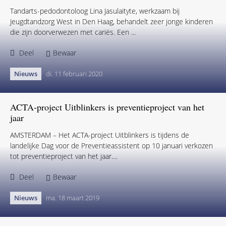
Deel
Bewaar
Nieuws
di. 11 februari 2020
“Cariësproces is met juiste begeleiding te stoppen”
Tandarts-pedodontoloog Lina Jasulaityte, werkzaam bij
Jeugdtandzorg West in Den Haag, behandelt zeer jonge kinderen
die zijn doorverwezen met cariës. Een ...
Deel
Bewaar
Nieuws
di. 11 februari 2020
ACTA-project Uitblinkers is preventieproject van het
jaar
AMSTERDAM – Het ACTA-project Uitblinkers is tijdens de
landelijke Dag voor de Preventieassistent op 10 januari verkozen