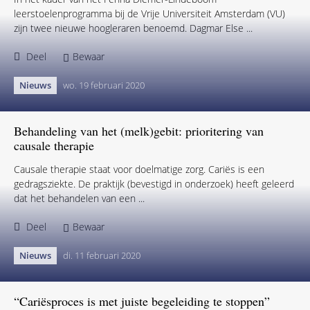
Deel
Bewaar
Nieuws
di. 28 juli 2020
Twee nieuwe hoogleraren mondgezondheid en preventie
In het kader van het Fenna Diemer-Lindeboom
leerstoelenprogramma bij de Vrije Universiteit Amsterdam (VU)
zijn twee nieuwe hoogleraren benoemd. Dagmar Else ...
Deel
Bewaar
Nieuws
wo. 19 februari 2020
Behandeling van het (melk)gebit: prioritering van
causale therapie
Causale therapie staat voor doelmatige zorg. Cariës is een
gedragsziekte. De praktijk (bevestigd in onderzoek) heeft geleerd
dat het behandelen van een ...