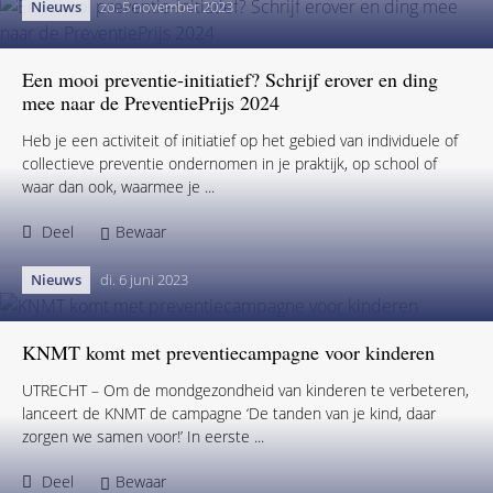
Ik was zeker niet trots op mezelf. Wat is het geval? Met mijn
jongste – tweejarige – kleinzoon was ik in de speeltuin. Zoals
iedere (groot)ouder wel ...
Deel
Bewaar
Nieuws
zo. 5 november 2023
Een mooi preventie-initiatief? Schrijf erover en ding
mee naar de PreventiePrijs 2024
Heb je een activiteit of initiatief op het gebied van individuele of
collectieve preventie ondernomen in je praktijk, op school of
waar dan ook, waarmee je ...
Deel
Bewaar
Nieuws
di. 6 juni 2023